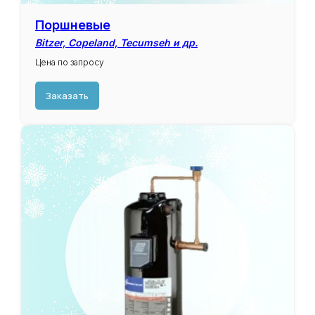
Поршневые
Bitzer, Copeland, Tecumseh и др.
Цена по запросу
Заказать
В ассортименте нашей компании,
присутствуют
промышленные
компрессоры
таких брендов как:
Bitzer
Daikin
Copeland
Danfoss
GEA (Bock)
RefComp
Invotech
и другие
Tecumseh
Оставить заявку