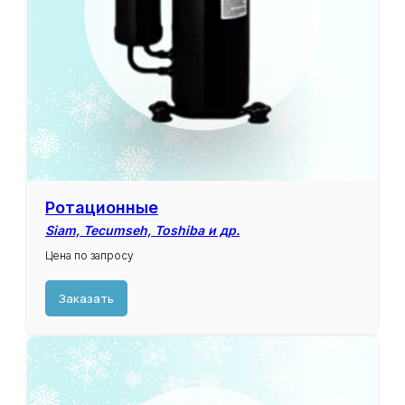
Samsung
GREE
Panasonic
GMCC
Mitsubishi
Rechi
Matsushita
Daikin
Toshiba
Tosot
Hitachi
BITZER
Tecumseh
Maneurop
Sanyo
Fujitsu General
Оставить заявку
Ротационные
Siam, Tecumseh, Toshiba и др.
Цена по запросу
Заказать