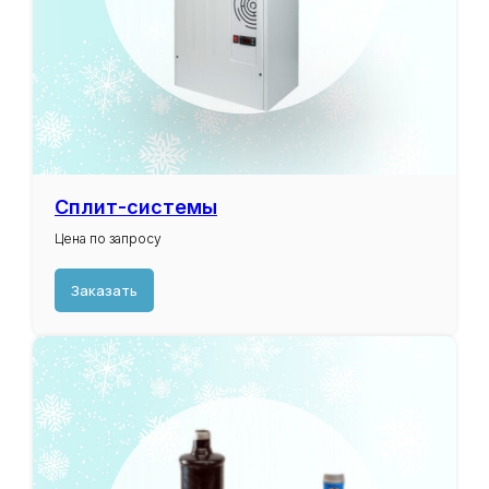
Адрес:
Сплит-системы
г.Воронеж, ул.Остужева д.66А
Цена по запросу
Телефон:
+7 (473)333-50-66
Заказать
+7 (920)444-50-66
snabgarant36@yandex.ru
Наш ассортимент:
Фреоны
Бытовые кондиционеры
Полупромышленные кондиционеры
Мультисплит-системы
Холодильное оборудование