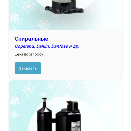
Спиральные
Copeland, Daikin, Danfoss и др.
Цена по запросу
Заказать
Холодильные компрессоры
для сплит-систем
В ассортименте нашей компании,
присутствуют холодильные
компрессоры для
сплит-систем
таких брендов как:
LG
Highly