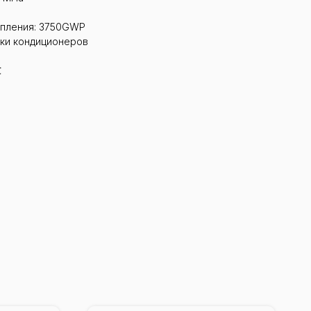
епления: 3750GWP
вки кондиционеров
℃