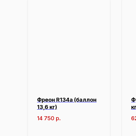
Фреон R134a (баллон
Ф
13,6 кг)
к
14 750
р.
6