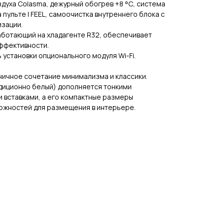
здуха Colasma, дежурный обогрев +8 °С, система
пульте I FEEL, самоочистка внутреннего блока с
зации.
ботающий на хладагенте R32, обеспечивает
ффективности.
установки опционального модуля Wi-Fi.
ничное сочетание минимализма и классики.
адиционно белый) дополняется тонкими
 вставками, а его компактные размеры
ожностей для размещения в интерьере.