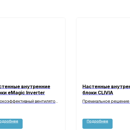
стенные внутренние
Настенные внутре
ки eMagic Inverter
блоки CLIVIA
окоэффективный вентилятор
Премиальное решение
лектронным блоком
пользователей мультис
авления обеспечивает
систем TOSOT
кую настройку скоростей для
одробнее
Подробнее
симального комфорта и