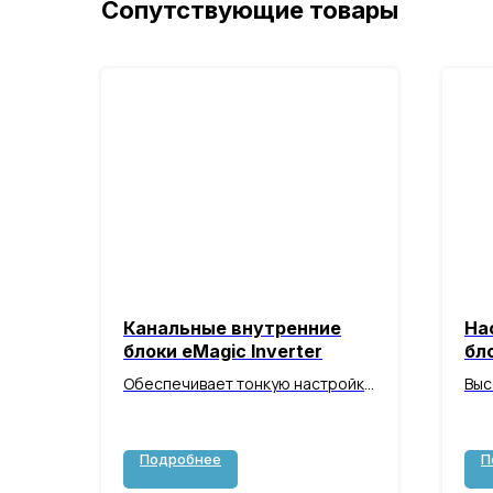
Сопутствующие товары
Канальные внутренние
На
блоки eMagic Inverter
бло
Обеспечивает тонкую настройку
Выс
скоростей для максимального
с э
комфорта и энергосбережения
упр
тон
Подробнее
П
мак