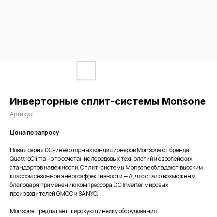
Инверторные сплит-системы Monsone
Артикул:
Цена по запросу
Новая серия DC-инверторных кондиционеров Monsone от бренда
QuattroClima – это сочетание передовых технологий и европейских
стандартов надежности. Сплит-системы Monsone обладают высоким
классом сезонной энергоэффективности — A, что стало возможным
благодаря применению компрессора DC Inverter мировых
производителей GMCC и SANYO.
Monsone предлагает широкую линейку оборудования