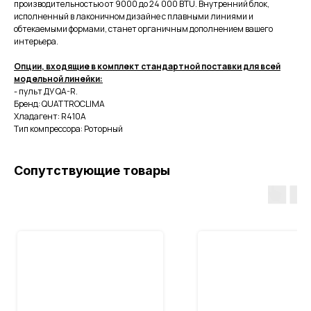
производительностью от 9000 до 24 000 BTU. Внутренний блок,
исполненный в лаконичном дизайне с плавными линиями и
обтекаемыми формами, станет органичным дополнением вашего
интерьера.
Опции, входящие в комплект стандартной поставки для всей
модельной линейки:
- пульт ДУ QA-R.
Бренд: QUATTROCLIMA
Хладагент: R410A
Тип компрессора: Роторный
Сопутствующие товары
Адрес:
г.Воронеж, ул.Остужева д.66А