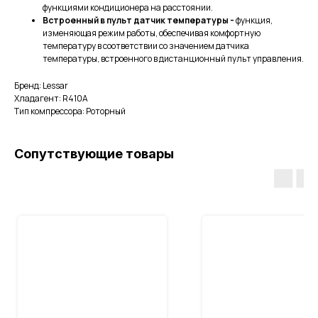
функциями кондиционера на расстоянии.
Встроенный в пульт датчик температуры -
функция,
изменяющая режим работы, обеспечивая комфортную
температуру в соответствии со значением датчика
температуры, встроенного в дистанционный пульт управления.
Бренд: Lessar
Хладагент: R410A
Тип компрессора: Роторный
Сопутствующие товары
Адрес:
г.Воронеж, ул.Остужева д.66А
Телефон:
+7 (473)333-50-66
+7 (920)444-50-66
snabgarant36@yandex.ru
Наш ассортимент:
Фреоны