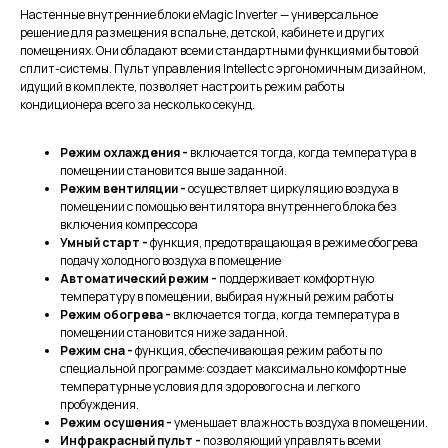
Настенные внутренние блоки eMagic Inverter — универсальное
решение для размещения в спальне, детской, кабинете и других
помещениях. Они обладают всеми стандартными функциями бытовой
сплит-системы. Пульт управления Intellect с эргономичным дизайном,
идущий в комплекте, позволяет настроить режим работы
кондиционера всего за несколько секунд.
Режим охлаждения -
включается тогда, когда температура в
помещении становится выше заданной.
Режим вентиляции -
осуществляет циркуляцию воздуха в
помещении с помощью вентилятора внутреннего блока без
включения компрессора
Умный старт -
функция, предотвращающая в режиме обогрева
подачу холодного воздуха в помещение
Автоматический режим -
поддерживает комфортную
температуру в помещении, выбирая нужный режим работы
Режим обогрева -
включается тогда, когда температура в
помещении становится ниже заданной.
Режим сна -
функция, обеспечивающая режим работы по
специальной программе: создает максимально комфортные
температурные условия для здорового сна и легкого
пробуждения.
Режим осушения -
уменьшает влажность воздуха в помещении.
Инфракрасный пульт -
позволяющий управлять всеми